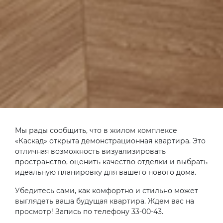
Заказать звонок
Я даю согласие на
обработку персональных
данных
.
или по телефону:
Мы рады сообщить, что в жилом комплексе
+7 (8142) 33-00-43
«Каскад» открыта демонстрационная квартира. Это
отличная возможность визуализировать
пространство, оценить качество отделки и выбрать
идеальную планировку для вашего нового дома.
Убедитесь сами, как комфортно и стильно может
выглядеть ваша будущая квартира. Ждем вас на
просмотр! Запись по телефону 33-00-43.