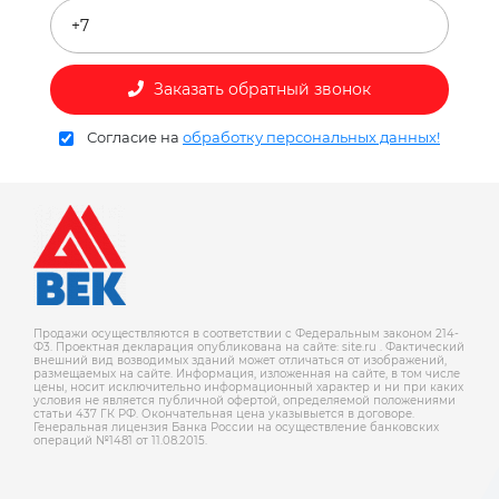
Заказать обратный звонок
Согласие на
обработку персональных данных!
Продажи осуществляются в соответствии с Федеральным законом 214-
Ф3. Проектная декларация опубликована на сайте: site.ru . Фактический
внешний вид возводимых зданий может отличаться от изображений,
размещаемых на сайте. Информация, изложенная на сайте, в том числе
цены, носит исключительно информационный характер и ни при каких
условия не является публичной офертой, определяемой положениями
статьи 437 ГК РФ. Окончательная цена указывыется в договоре.
Генеральная лицензия Банка России на осуществление банковских
операций №1481 от 11.08.2015.