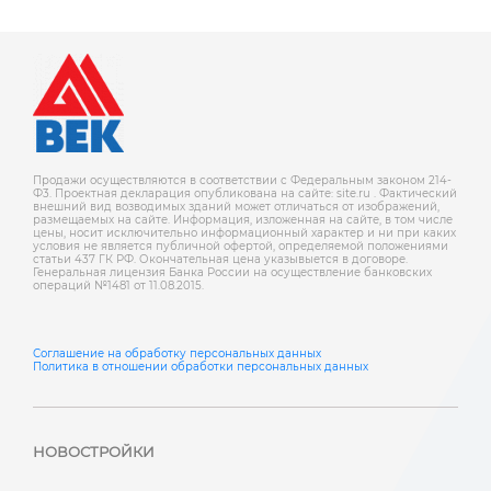
Продажи осуществляются в соответствии с Федеральным законом 214-
Ф3. Проектная декларация опубликована на сайте: site.ru . Фактический
внешний вид возводимых зданий может отличаться от изображений,
размещаемых на сайте. Информация, изложенная на сайте, в том числе
цены, носит исключительно информационный характер и ни при каких
условия не является публичной офертой, определяемой положениями
статьи 437 ГК РФ. Окончательная цена указывыется в договоре.
Генеральная лицензия Банка России на осуществление банковских
операций №1481 от 11.08.2015.
Соглашение на обработку персональных данных
Политика в отношении обработки персональных данных
НОВОСТРОЙКИ