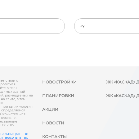
ветствии с
НОВОСТРОЙКИ
ЖК «КАСКАД» 
Проектная
: site.ru .
одимых зданий
ПЛАНИРОВКИ
ЖК «КАСКАД» Д
ий, размещаемых на
на сайте, в том
но
 при каких условия
АКЦИИ
, определяемой
 Окончательная
енеральная
ществление
НОВОСТИ
.08.2015.
ональных данных
КОНТАКТЫ
ки персональных