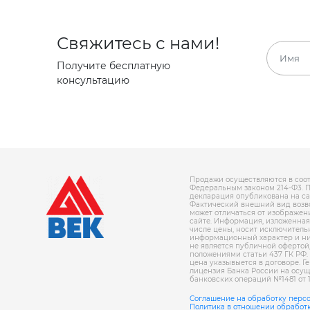
Свяжитесь с нами!
Получите бесплатную
консультацию
Продажи осуществляются в соот
Федеральным законом 214-Ф3. 
декларация опубликована на сайте
Фактический внешний вид возв
может отличаться от изображен
сайте. Информация, изложенная 
числе цены, носит исключитель
информационный характер и ни
не является публичной офертой
положениями статьи 437 ГК РФ.
цена указывыется в договоре. Г
лицензия Банка России на осу
банковских операций №1481 от 11
Соглашение на обработку перс
Политика в отношении обработ