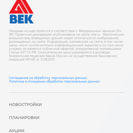
Продажи осуществляются в соответствии с Федеральным законом 214-
Ф3. Проектная декларация опубликована на сайте: site.ru . Фактический
внешний вид возводимых зданий может отличаться от изображений,
размещаемых на сайте. Информация, изложенная на сайте, в том числе
цены, носит исключительно информационный характер и ни при каких
условия не является публичной офертой, определяемой положениями
статьи 437 ГК РФ. Окончательная цена указывыется в договоре.
Генеральная лицензия Банка России на осуществление банковских
операций №1481 от 11.08.2015.
Соглашение на обработку персональных данных
Политика в отношении обработки персональных данных
НОВОСТРОЙКИ
ПЛАНИРОВКИ
АКЦИИ