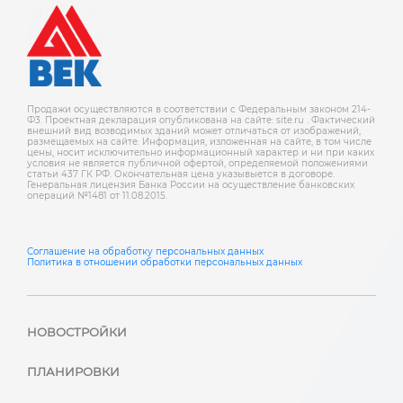
Продажи осуществляются в соответствии с Федеральным законом 214-
Ф3. Проектная декларация опубликована на сайте: site.ru . Фактический
внешний вид возводимых зданий может отличаться от изображений,
размещаемых на сайте. Информация, изложенная на сайте, в том числе
цены, носит исключительно информационный характер и ни при каких
условия не является публичной офертой, определяемой положениями
статьи 437 ГК РФ. Окончательная цена указывыется в договоре.
Генеральная лицензия Банка России на осуществление банковских
операций №1481 от 11.08.2015.
Соглашение на обработку персональных данных
Политика в отношении обработки персональных данных
НОВОСТРОЙКИ
ПЛАНИРОВКИ