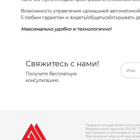
Возможность управления «домашней автоматикой»
5 любым гаджетам и видеть/общаться/открывать дв
Максимально удобно и технологично!
Свяжитесь с нами!
Получите бесплатную
консультацию
Продажи осуществляются в соот
Федеральным законом 214-Ф3. 
декларация опубликована на сайте
Фактический внешний вид возв