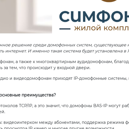
енное решение среди домофонных систем, существующее н
ь интернет. И именно такая система будет установлена в 
онам, а также к многоквартирным аудидомофонам, благод
 за тем, что происходит у входной двери.
у аудио и видеодомофонам приходят IP-домофонные системы,
х основные преимущества?
токолов TCP/IP, а это значит, что домофоны BAS-IP могут р
ей.
 видеоинтерком между абонентами, поддержка режима фот
ь просмотра IP камер и многие другие возможности.