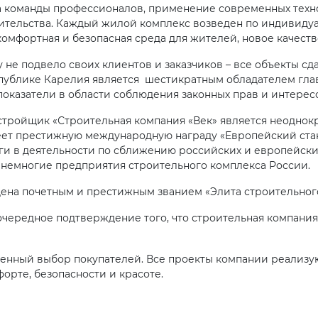
ота команды профессионалов, применение современных тех
роительства. Каждый жилой комплекс возведен по индивиду
 комфортная и безопасная среда для жителей, новое качеств
не подвело своих клиентов и заказчиков – все объекты сдан
спублике Карелия является шестикратным обладателем гла
казатели в области соблюдения законных прав и интересо
тройщик «Строительная компания «Век» является неоднок
еет престижную международную награду «Европейский ста
ги в деятельности по сближению российских и европейски
 немногие предприятия строительного комплекса России.
ждена почетным и престижным званием «Элита строительног
очередное подтверждение того, что строительная компани
енный выбор покупателей. Все проекты компании реализую
орте, безопасности и красоте.