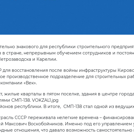
тельно знакового для республики строительного предприятия
 в стране, непрерывным обучением сотрудников и постоя
Петрозаводска и Карелии.
Р для восстановления после войны инфраструктуры Киров
ое производственное подразделение для строительных ра
компании «Век».
, жилые кварталы в пятом поселке, здания в центре горо
лями СМП-138. VOKZAL1.jpg
онов республики. В итоге, СМП-138 стал одной из ведущи
отрасль СССР переживала нелегкие времена – финансирован
ений Максович Воскобойников. Именно под его управлением
ндные отношения, что давало возможность самостоятельно 