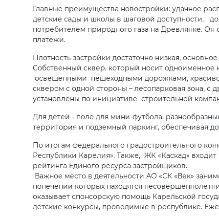
Главные преимущества новостройки: удачное рас
детские сады и школы в шаговой доступности, до
потребителем природного газа на Древлянке. Он 
платежи.
Плотность застройки достаточно низкая, основно
Собственный сквер, который носит одноименное н
освещенными пешеходными дорожками, красивой 
сквером с одной стороны – лесопарковая зона, с 
установлены по инициативе строительной компани
Для детей - поле для мини-футбола, разнообразн
территория и подземный паркинг, обеспечивая д
По итогам федерального градостроительного кон
Республики Карелия». Также, ЖК «Каскад» входит
рейтинга Единого ресурса застройщиков.
Важное место в деятельности АО «СК «Век» заним
попечении которых находятся несовершеннолетни
оказывает спонсорскую помощь Карельской госуд
детские конкурсы, проводимые в республике. Е