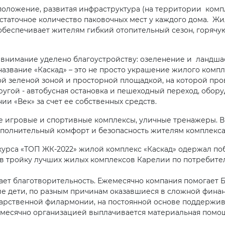
положение, развитая инфраструктура (на территории компл
статочное количество паковочных мест у каждого дома. Жи
обеспечивает жителям гибкий отопительный сезон, горячую
е внимание уделено благоустройству: озеленение и ландш
азвание «Каскад» – это не просто украшение жилого компле
зеленой зоной и просторной площадкой, на которой пров
другой - автобусная остановка и пешеходный переход, обо
и «Век» за счет ее собственных средств.
ые игровые и спортивные комплексы, уличные тренажеры. 
ополнительный комфорт и безопасность жителям комплекс
курса «ТОП ЖК-2022» жилой комплекс «Каскад» одержал п
 в тройку лучших жилых комплексов Карелии по потребите
ает благотворительность. Ежемесячно компания помогает 
е дети, по разным причинам оказавшиеся в сложной фина
арственной филармонии, на постоянной основе поддержив
жемесячно организацией выплачивается материальная пом