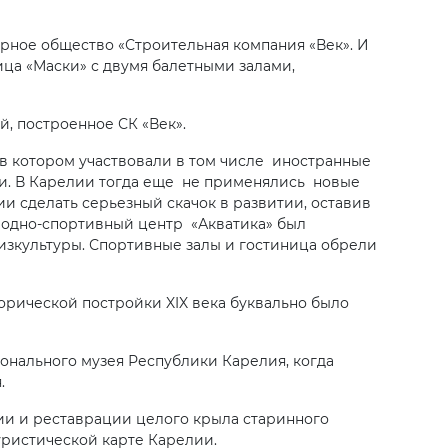
ерное общество «Строительная компания «Век». И
ица «Маски» с двумя балетными залами,
, построенное СК «Век».
в котором участвовали в том числе иностранные
ии. В Карелии тогда еще не применялись новые
и сделать серьезный скачок в развитии, оставив
, водно-спортивный центр «Акватика» был
изкультуры. Спортивные залы и гостиница обрели
орической постройки XIX века буквально было
нального музея Республики Карелия, когда
.
ии и реставрации целого крыла старинного
туристической карте Карелии.