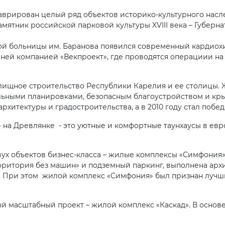
врирован целый ряд объектов историко-культурного насле
мятник российской парковой культуры XVIII века – Губерна
ой больницы им. Баранова появился современный кардиох
ней компанией «Векпроект», где проводятся операциии на
лищное строительство Республики Карелия и ее столицы.
льными планировками, безопасным благоустройством и кр
рхитектуры и градостроительства, а в 2010 году стал поб
а Древлянке - это уютные и комфортные таунхаусы в евро
вух объектов бизнес-класса – жилые комплексы «Симфония»
рритория без машин» и подземный паркинг, выполнена архи
. При этом жилой комплекс «Симфония» был признан лучш
й масштабный проект – жилой комплекс «Каскад». В основ