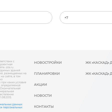
ветствии с
НОВОСТРОЙКИ
ЖК «КАСКАД» 
Проектная
: site.ru .
одимых зданий
ПЛАНИРОВКИ
ЖК «КАСКАД» Д
ий, размещаемых на
на сайте, в том
но
 при каких условия
АКЦИИ
, определяемой
 Окончательная
енеральная
ществление
НОВОСТИ
.08.2015.
ональных данных
КОНТАКТЫ
ки персональных