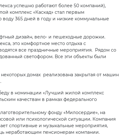
екса успешно работают более 50 компаний),
лой комплекс «Каскад» стал первым
 воду 365 дней в году и низкие коммунальные
афтный дизайн, вело- и пешеходные дорожки.
кса, это комфортное место отдыха с
одятся все праздничные мероприятия. Рядом со
рудованный светофором. Все эти объекты были
В некоторых домах реализована закрытая от машин
а.
обеду в номинации «Лучший жилой комплекс
льским качествам в рамках федерального
Благотворительному фонду «Милосердие», на
нсовой или психологической ситуации. Компания
ает спортивные и музыкальные мероприятия,
ощь неработающим пенсионерам компании.