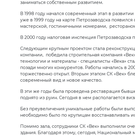
заниматься собственным развитием.
В 1998 году начался современный этап в развити
уже в 1999 году на карте Петрозаводска появился
мастерской, гостиничными номерами, ресторано
В 2000 году налоговая инспекция Петрозаводска 
Следующим крупным проектом стала реконструкция
компании, победила строительная компания «Век
технологии и материалы - специалисты «Века» ст
позади многих конкурентов. Работы начались в 20
торжественно открыт. Вторым этапом СК «Век» бл
современный вид и новое качество.
В эти же годы была проведена реставрация бывш
поднято из руин. Сегодня в нем располагается виз
Без преувеличения уникальные работы были выпо
необходимо было по крупицам восстанавливать ис
Помимо зала, сотрудники СК «Век» выполнили оч
здания. Благодаря этому, сегодня, Национальный 