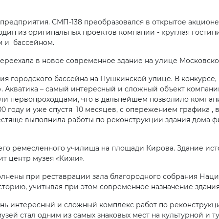
и предприятия. СМП-138 преобразовался в открытое акцион
 один из оригинальных проектов компании - круглая гостин
м и бассейном.
переехала в новое современное здание на улице Московской
 городского бассейна на Пушкинской улице. В конкурсе, 
». Акватика – самый интересный и сложный объект компан
али первопроходцами, что в дальнейшем позволило компани
00 году и уже спустя 10 месяцев, с опережением графика 
естяще выполнила работы по реконструкции здания дома ф
его ремесленного училища на площади Кирова. Здание ист
ит центр музея «Кижи».
лнены при реставрации зала благородного собрания Нацио
торию, учитывая при этом современное назначение здания
ень интересный и сложный комплекс работ по реконструкц
музей стал одним из самых знаковых мест на культурной и 