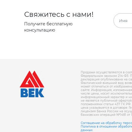
Свяжитесь с нами!
Получите бесплатную
консультацию
Продажи осуществляются в соот
Федеральным законом 214-Ф3. 
декларация опубликована на сайте
Фактический внешний вид возв
может отличаться от изображен
сайте. Информация, изложенная 
числе цены, носит исключитель
информационный характер и ни
не является публичной офертой
положениями статьи 437 ГК РФ.
цена указывыется в договоре. Г
лицензия Банка России на осу
банковских операций №1481 от 11
Соглашение на обработку перс
Политика в отношении обработ
данных