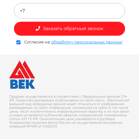
Заказать обратный звонок
Согласие на
обработку персональных данных!
Продажи осуществляются в соответствии с Федеральным законом 214-
Ф3. Проектная декларация опубликована на сайте: site.ru . Фактический
внешний вид возводимых зданий может отличаться от изображений,
размещаемых на сайте. Информация, изложенная на сайте, в том числе
цены, носит исключительно информационный характер и ни при каких
условия не является публичной офертой, определяемой положениями
статьи 437 ГК РФ. Окончательная цена указывыется в договоре.
Генеральная лицензия Банка России на осуществление банковских
операций №1481 от 11.08.2015.