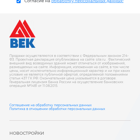
Согласие на
обработку персональных данных!
Продажи осуществляются в соответствии с Федеральным законом 214-
Ф3. Проектная декларация опубликована на сайте: site.ru . Фактический
внешний вид возводимых зданий может отличаться от изображений,
размещаемых на сайте. Информация, изложенная на сайте, в том числе
цены, носит исключительно информационный характер и ни при каких
условия не является публичной офертой, определяемой положениями
статьи 437 ГК РФ. Окончательная цена указывыется в договоре.
Генеральная лицензия Банка России на осуществление банковских
операций №1481 от 11.08.2015.
Соглашение на обработку персональных данных
Политика в отношении обработки персональных данных
НОВОСТРОЙКИ